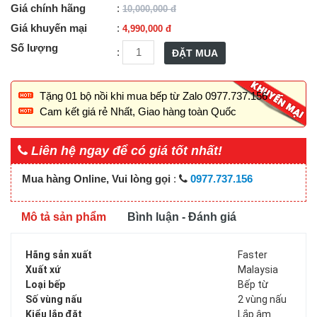
Giá chính hãng
:
10,000,000
đ
Giá khuyến mại
:
4,990,000
đ
Số lượng
:
ĐẶT MUA
Tặng 01 bộ nồi khi mua bếp từ Zalo 0977.737.156
Cam kết giá rẻ Nhất, Giao hàng toàn Quốc
Liên hệ ngay để có giá tốt nhất!
Mua hàng Online, Vui lòng gọi
:
0977.737.156
Mô tả sản phẩm
Bình luận - Đánh giá
Hãng sản xuất
Faster
Xuất xứ
Malaysia
Loại bếp
Bếp từ
Số vùng nấu
2 vùng nấu
Kiểu lắp đặt
Lắp âm