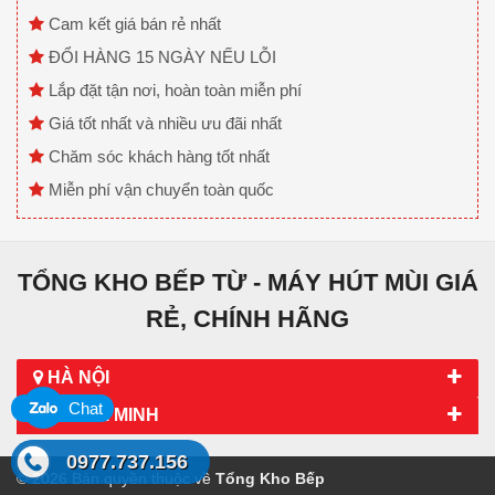
Cam kết giá bán rẻ nhất
ĐỔI HÀNG 15 NGÀY NẾU LỖI
Lắp đặt tận nơi, hoàn toàn miễn phí
Giá tốt nhất và nhiều ưu đãi nhất
Chăm sóc khách hàng tốt nhất
Miễn phí vận chuyển toàn quốc
TỔNG KHO BẾP TỪ - MÁY HÚT MÙI GIÁ
RẺ, CHÍNH HÃNG
HÀ NỘI
Chat
HỒ CHÍ MINH
0977.737.156
© 2026 Bản quyền thuộc về
Tổng Kho Bếp