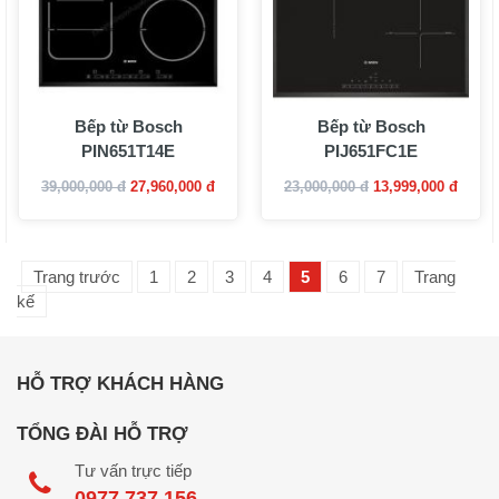
Bếp từ Bosch
Bếp từ Bosch
PIN651T14E
PIJ651FC1E
39,000,000 đ
27,960,000 đ
23,000,000 đ
13,999,000 đ
Trang trước
1
2
3
4
5
6
7
Trang
kế
HỖ TRỢ KHÁCH HÀNG
TỔNG ĐÀI HỖ TRỢ
Tư vấn trực tiếp
0977.737.156