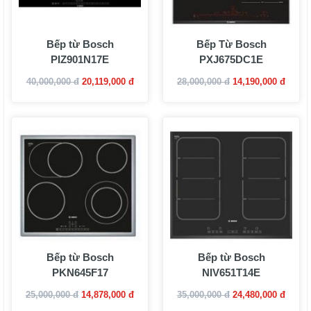
Bếp từ Bosch
Bếp Từ Bosch
PIZ901N17E
PXJ675DC1E
40,000,000 đ
20,119,000 đ
28,000,000 đ
14,190,000 đ
Bếp từ Bosch
Bếp từ Bosch
PKN645F17
NIV651T14E
25,000,000 đ
14,878,000 đ
35,000,000 đ
24,480,000 đ