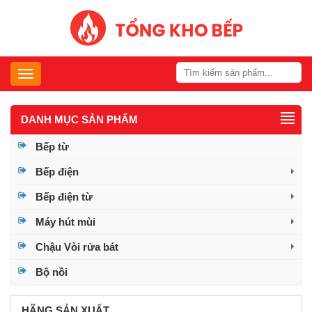
Toggle
navigation
DANH MỤC
SẢN PHẨM
Bếp từ
Bếp điện
Bếp điện từ
Máy hút mùi
Chậu Vòi rửa bát
Bộ nồi
HÃNG SẢN XUẤT