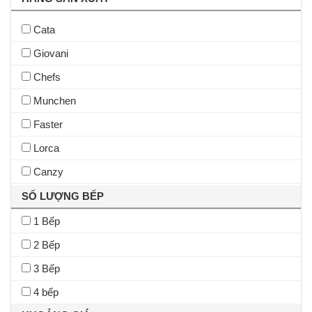
Cata
Giovani
Chefs
Munchen
Faster
Lorca
Canzy
Arber
SỐ LƯỢNG BẾP
Fandi
1 Bếp
Binova
2 Bếp
Sunhouse
3 Bếp
Rommelsbacher
4 bếp