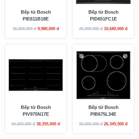
Bếp từ Bosch
Bếp từ Bosch
PIE611B18E
PID651FC1E
26,000,000 đ
9,980,000 đ
25,000,000 đ
10,680,000 đ
Bếp từ Bosch
Bếp từ Bosch
PIV975N17E
PIB675L34E
60,000,000 đ
38,355,000 đ
50,000,000 đ
26,345,500 đ