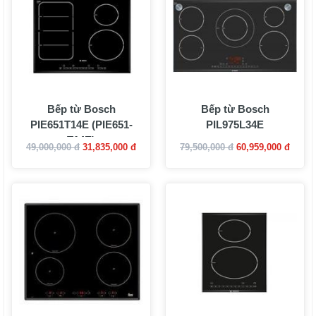
Bếp từ Bosch
Bếp từ Bosch
PIE651T14E (PIE651-
PIL975L34E
T14E)
49,000,000 đ
31,835,000 đ
79,500,000 đ
60,959,000 đ