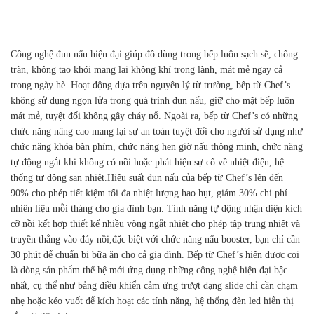
Công nghệ đun nấu hiện đại giúp đồ dùng trong bếp luôn sạch sẽ, chống
tràn, không tạo khói mang lại không khí trong lành, mát mẻ ngay cả
trong ngày hè. Hoạt động dựa trên nguyên lý từ trường, bếp từ Chef’s
không sử dụng ngọn lửa trong quá trình đun nấu, giữ cho mặt bếp luôn
mát mẻ, tuyệt đối không gây cháy nổ. Ngoài ra, bếp từ Chef’s có những
chức năng nâng cao mang lại sự an toàn tuyệt đối cho người sử dụng như
chức năng khóa bàn phím, chức năng hẹn giờ nấu thông minh, chức năng
tự động ngắt khi không có nồi hoặc phát hiện sự cố về nhiệt điện, hệ
thống tự động san nhiệt.Hiệu suất đun nấu của bếp từ Chef’s lên đến
90% cho phép tiết kiệm tối đa nhiệt lượng hao hụt, giảm 30% chi phí
nhiên liệu mỗi tháng cho gia đình bạn. Tính năng tự động nhận diện kích
cỡ nồi kết hợp thiết kế nhiều vòng ngắt nhiệt cho phép tập trung nhiệt và
truyền thẳng vào đáy nồi,đặc biệt với chức năng nấu booster, bạn chỉ cần
30 phút để chuẩn bị bữa ăn cho cả gia đình. Bếp từ Chef’s hiện được coi
là dòng sản phẩm thế hệ mới ứng dụng những công nghệ hiện đại bậc
nhất, cụ thể như bảng điều khiển cảm ứng trượt dạng slide chỉ cần chạm
nhẹ hoặc kéo vuốt để kích hoạt các tính năng, hệ thống đèn led hiển thị