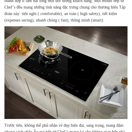
thành hợp lí làm hài lòng mọi đối tượng khách hàng. Mọi model bếp từ
Chef’s đều mang những tính năng đặc trưng chung cho thương hiệu Tập
đoàn này: tiện nghi ( comfortable), an toàn ( high safety), tiết kiệm
(expenses saving), nhanh chóng ( fast), thông minh (smart).
Trước tiên, không thể phủ nhận vẻ đẹp hiện đại, sang trọng, mang đậm
phong cách châu Âu mà bếp từ Chef’s mang lại cho không gian bếp nhà