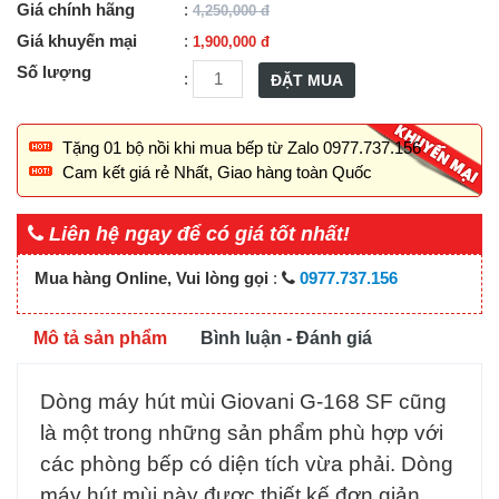
Giá chính hãng
:
4,250,000
đ
Giá khuyến mại
:
1,900,000
đ
Số lượng
:
ĐẶT MUA
Tặng 01 bộ nồi khi mua bếp từ Zalo 0977.737.156
Cam kết giá rẻ Nhất, Giao hàng toàn Quốc
Liên hệ ngay để có giá tốt nhất!
Mua hàng Online, Vui lòng gọi
:
0977.737.156
Mô tả sản phẩm
Bình luận - Đánh giá
Dòng máy hút mùi Giovani G-168 SF cũng
là một trong những sản phẩm phù hợp với
các phòng bếp có diện tích vừa phải. Dòng
máy hút mùi này được thiết kế đơn giản